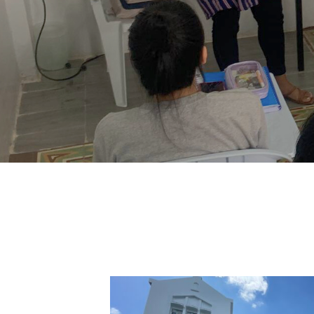
ローバル企業が進出するエネルギッ
した安心なレッスン
ュで魅力的な近未来都市。
バコロド
Bacolod City
穏やかで人懐っこい人が多い「微笑
の街」 訪れた人の心を掴んで離さな