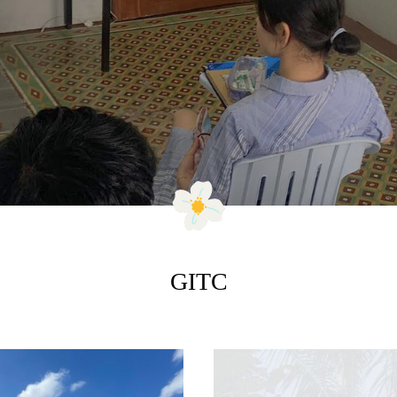
シ
島。 勉強もリゾートもアクティブに欲
に
ィリピン人の英語力
張りたい人に。
街
GITC
み