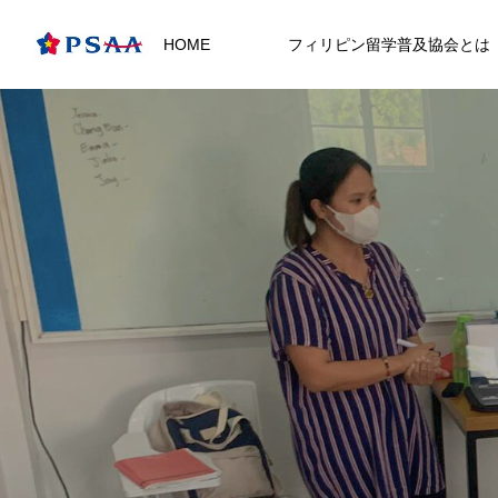
HOME
フィリピン留学普及協会とは
マニラ
フィリピン留学の魅力
Metro Manila
FEATURE
02
アジアの大都市・マニラ。名だたる
至れり尽くせりの
自分のペースで学べるマンツーマン