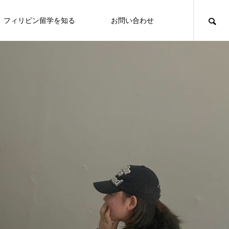
フィリピン留学を知る
お問い合わせ
イロイロ
フィリピン留学の魅力
Iloilo City
FEATURE
FE
01
安が良く、渋滞も無い。 APECを機
英語学習だけに集中できる至れり尽くせりの