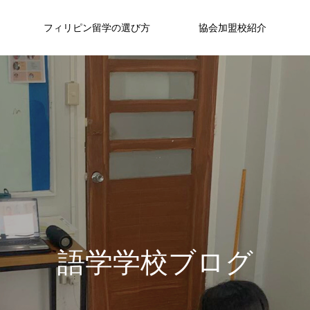
フィリピン留学の選び方
協会加盟校紹介
セブ
フィリピン留学の魅力
フィリピン留学の魅力
Cebu City
『安・近・短』が魅力のフィリピン留学
FEATURE
03
語学学校ブログ
グ
フィリピン有数のリゾート地、セブ
治
を主体と
コストパフォーマンスの高さだけではないフ